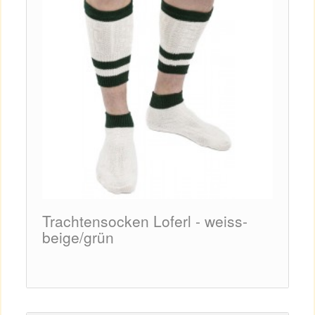
Trachtensocken Loferl - weiss-
Herr
beige/grün
Napp