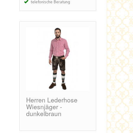
telefonische Beratung
pfen
Herren Lederhose
Herren Leder
lbraun
Wiesnjäger -
Alpenjäger –
dunkelbraun
dunkelbraun