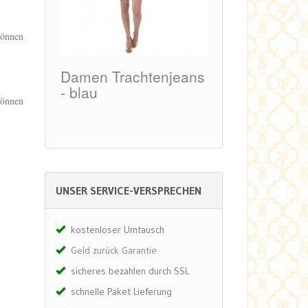
können
hose
Damen Trachtenjeans
Damen Leder
/pink
- blau
Jugendstil -
können
dunkelbraun /
Hosenträgern
UNSER SERVICE-VERSPRECHEN
kostenloser Umtausch
Geld zurück Garantie
sicheres bezahlen durch SSL
schnelle Paket Lieferung