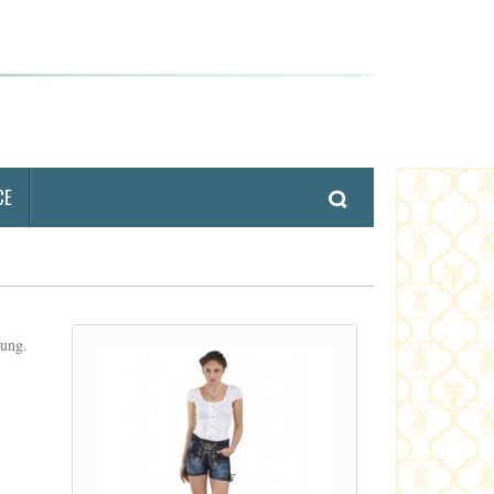
CE
bung.