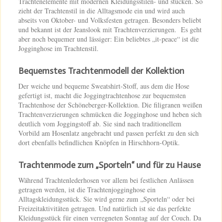
Trachtenelemente mit modernen Kleidungsstilen- und stücken. So
zieht der Trachtenstil in die Alltagsmode ein und wird auch
abseits von Oktober- und Volksfesten getragen. Besonders beliebt
und bekannt ist der Jeanslook mit Trachtenverzierungen. Es geht
aber noch bequemer und lässiger: Ein beliebtes „it-peace“ ist die
Jogginghose im Trachtenstil.
Bequemstes Trachtenmodell der Kollektion
Der weiche und bequeme Sweatshirt-Stoff, aus dem die Hose
gefertigt ist, macht die Joggingtrachtenhose zur bequemsten
Trachtenhose der Schöneberger-Kollektion. Die filigranen weißen
Trachtenverzierungen schmücken die Jogginghose und heben sich
deutlich vom Joggingstoff ab. Sie sind nach traditionellem
Vorbild am Hosenlatz angebracht und passen perfekt zu den sich
dort ebenfalls befindlichen Knöpfen in Hirschhorn-Optik.
Trachtenmode zum „Sporteln“ und für zu Hause
Während Trachtenlederhosen vor allem bei festlichen Anlässen
getragen werden, ist die Trachtenjogginghose ein
Alltagskleidungsstück. Sie wird gerne zum „Sporteln“ oder bei
Freizeitaktivitäten getragen. Und natürlich ist sie das perfekte
Kleidungsstück für einen verregneten Sonntag auf der Couch. Da