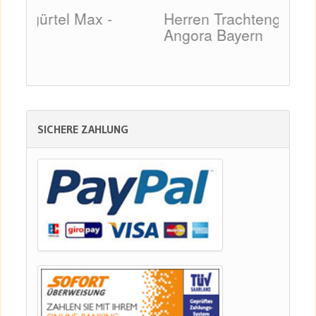
Herren Trachtengürtel Max -
Her
Angora Bayern
mit
SICHERE ZAHLUNG