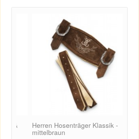
 &
Herren Hosenträger Klassik -
Herr
mittelbraun
dunk