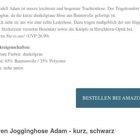
dell Adam ist unsere leichteste und beqemste Trachtenhose. Der Tragekomfort 
agbar, da die kurze dunkelgraue Hose aus Baumwolle gefertigt ist.
h sieht sie aus wie eine echte Lederhose. Dazu tragen maßgeblich der mit filig
 Stickereien verzierte Hosenlatz sowie die Knöpfe in Hirschhorn-Optik bei.
ren Sie es aus! (UVP:26,90)
kteigenschaften:
bare Farben: dunkelgrau
al: 65% Baumawolle / 35% Polyester
: siehe unten
BESTELLEN BEI AMAZ
ren Jogginghose Adam - kurz, schwarz