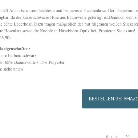
dell Adam ist unsere leichteste und bequemste Trachtenhose. Der Tragekomfort
agbar, da die kurze schwarze Hose aus Baumwolle gefertigt ist.Dennoch sieht si
ne echte Lederhose. Dazu tragen maßgeblich der mit filigranen weißen Stickere
rte Hosenlatz sowie die Knöpfe in Hirschhorn-Optik bei. Probieren Sie es aus!
26,90)
kteigenschaften:
bare Farben: schwarz
al: 65% Baumawolle / 35% Polyester
: siehe unten
BESTELLEN BEI AMAZ
20
Anzahl: