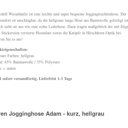
dell Wiesnläufer ist eine leichte und super bequeme Joggingtrachtenhose. Der
omfort ist unschlagbar, da die hellgraue lange Hose aus Baumwolle gefertigt is
h sieht sie aus wie eine echte Lederhose. Dazu tragen maßgeblich der mit filig
 Stickereien verzierte Hosenlatz sowie die Knöpfe in Hirschhorn-Optik bei.
ren Sie es aus!
kteigenschaften:
bare Farben: hellgrau
al: 65% Baumawolle / 35% Polyester
: s. unten
el
sofort versandfertig, Lieferfrist 1-3 Tage
ren Jogginghose Adam - kurz, hellgrau