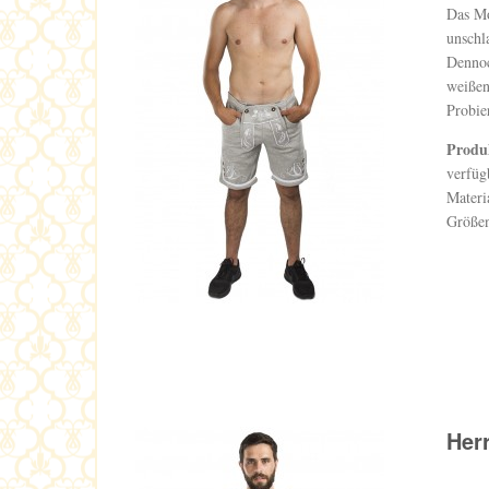
Das Mo
unschl
Dennoc
weißen
Probie
Produ
verfüg
Materi
Größen
Her