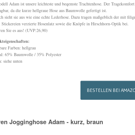
dell Adam ist unsere leichteste und beqemste Trachtenhose. Der Tragekomfort 
agbar, da die kurze hellgraue Hose aus Baumwolle gefertigt ist.
h sieht sie aus wie eine echte Lederhose. Dazu tragen maßgeblich der mit filig
 Stickereien verzierte Hosenlatz sowie die Knöpfe in Hirschhorn-Optik bei.
ren Sie es aus! (UVP:26,90)
kteigenschaften:
bare Farben: hellgrau
al: 65% Baumwolle / 35% Polyester
: siehe unten
BESTELLEN BEI AMAZ
ren Jogginghose Adam - kurz, braun