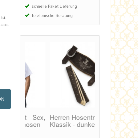
schnelle Paket Lieferung
telefonische Beratung
 ist.
ranen
ON
t - Sex,
Herren Hosenträger
Herren Tracht
rhosen
Klassik - dunkelbraun
- Nappa Wap