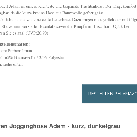
dell Adam ist unsere leichteste und beqemste Trachtenhose. Der Tragekomfort 
agbar, da die kurze braune Hose aus Baumwolle gefertigt ist.
h sieht sie aus wie eine echte Lederhose. Dazu tragen maßgeblich der mit filig
 Stickereien verzierte Hosenlatz sowie die Knöpfe in Hirschhorn-Optik bei.
ren Sie es aus! (UVP:26,90)
kteigenschaften:
bare Farben: braun
al: 65% Baumawolle / 35% Polyester
: siehe unten
BESTELLEN BEI AMAZ
ren Jogginghose Adam - kurz, dunkelgrau