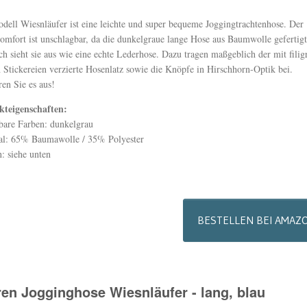
dell Wiesnläufer ist eine leichte und super bequeme Joggingtrachtenhose. Der
omfort ist unschlagbar, da die dunkelgraue lange Hose aus Baumwolle gefertigt
h sieht sie aus wie eine echte Lederhose. Dazu tragen maßgeblich der mit filig
 Stickereien verzierte Hosenlatz sowie die Knöpfe in Hirschhorn-Optik bei.
ren Sie es aus!
kteigenschaften:
bare Farben: dunkelgrau
al: 65% Baumawolle / 35% Polyester
: siehe unten
BESTELLEN BEI AMAZ
Trachten T-Shir
Drugs & Lede
ren Jogginghose Wiesnläufer - lang, blau