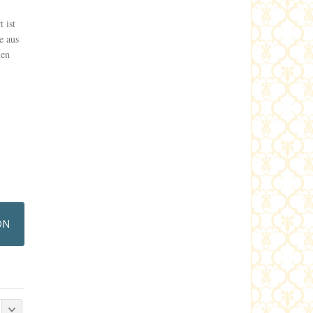
 ist
e aus
ien
ON