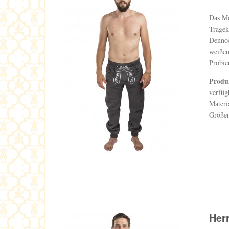
Das Mo
Tragek
Dennoc
weißen
Probie
Produ
verfüg
Materi
Größen
Her