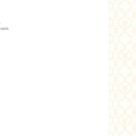
t.
ranen