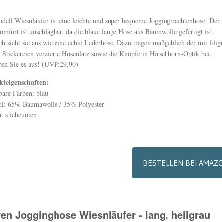
dell Wiesnläufer ist eine leichte und super bequeme Joggingtrachtenhose. Der
omfort ist unschlagbar, da die blaue lange Hose aus Baumwolle gefertigt ist.
h sieht sie aus wie eine echte Lederhose. Dazu tragen maßgeblich der mit filig
 Stickereien verzierte Hosenlatz sowie die Knöpfe in Hirschhorn-Optik bei.
ren Sie es aus! (UVP:29,90)
kteigenschaften:
bare Farben: blau
al: 65% Baumawolle / 35% Polyester
: s ieheunten
BESTELLEN BEI AMAZ
ren Jogginghose Wiesnläufer - lang, hellgrau