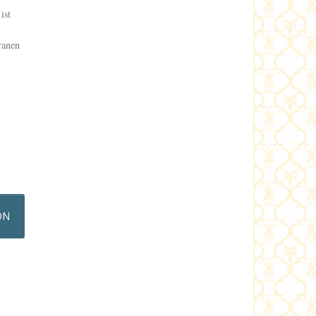
ist
ranen
ON