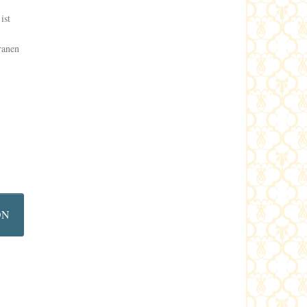
ist
ranen
ON