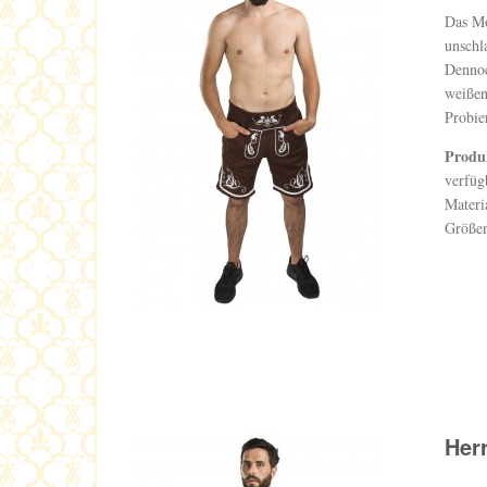
Das Mo
unschl
Dennoc
weißen
Probie
Produ
verfüg
Materi
Größen
Her