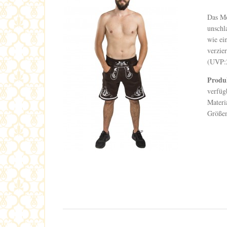
Das Mo
unschl
wie ei
verzie
(UVP:
Produ
verfüg
Materi
Größen