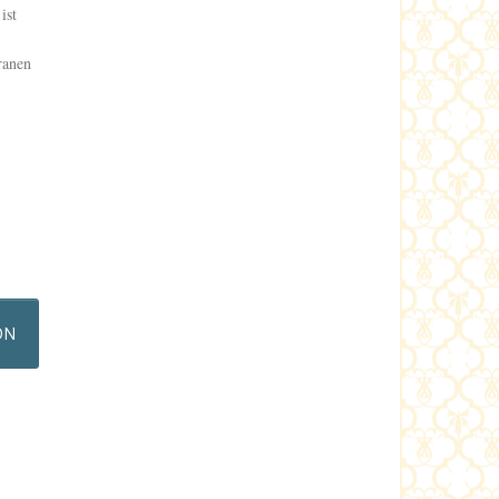
ist
ranen
ON