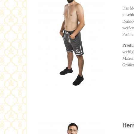
Das Mo
unschl
Dennoc
weißen
Probie
Produ
verfüg
Materi
Größen
Her