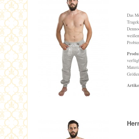
Das Mo
Tragek
Dennoc
weißen
Probie
Produ
verfüg
Materi
Größen
Artik
Her