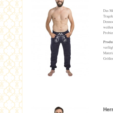
Das Mo
Tragek
Dennoc
weißen
Probie
Produ
verfüg
Materi
Größen
Her