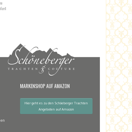
zu
ferl
MARKENSHOP AUF AMAZON
Hier geht es zu den Schöeberger Trachten
Angeboten auf Amazon
gen