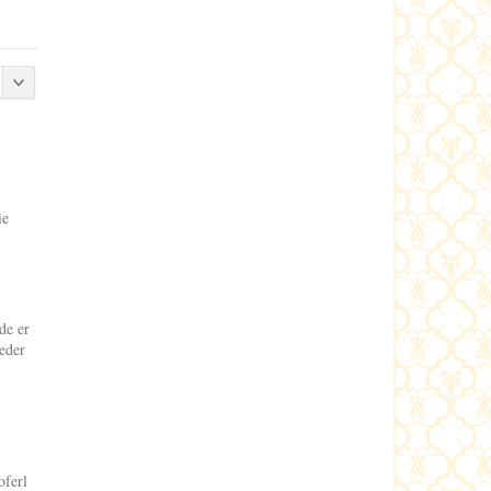
ie
de er
eder
oferl