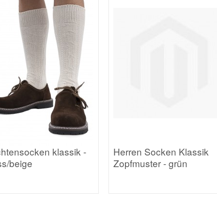
chtensocken klassik -
Herren Socken Klassik
ss/beige
Zopfmuster - grün
Trachten T-
Drugs & L